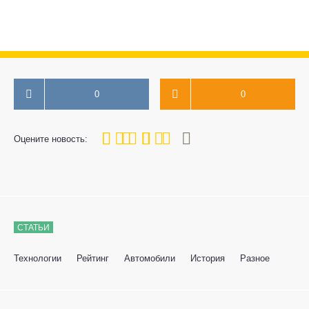
0
0
80
1
2
3
4
5
Оцените новость:
СТАТЬИ
Технологии
Рейтинг
Автомобили
История
Разное