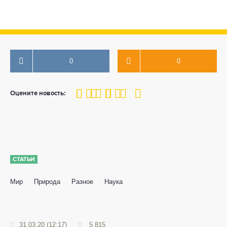
0
0
100
1
2
3
4
5
Оцените новость:
СТАТЬИ
Мир
Природа
Разное
Наука
31.03.20 (12:17)
5 815