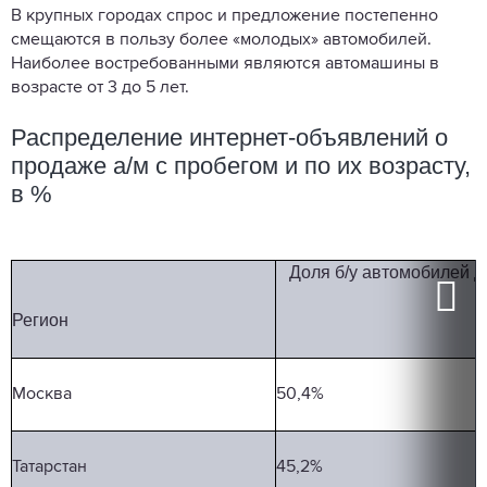
В крупных городах спрос и предложение постепенно
смещаются в пользу более «молодых» автомобилей.
Наиболее востребованными являются автомашины в
возрасте от 3 до 5 лет.
Распределение интернет-объявлений о
продаже а/м с пробегом и по их возрасту,
в %
Д
о
ля
б/у
автомобилей
д
Р
е
гион
Москва
50,4%
Татарстан
45,2%