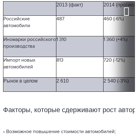
20
13
(факт)
20
14
(прогноз)
Российские
487
460 (-6%)
автомобили
Иномарки российского
1 310
1 360 (+4%)
производства
Импорт новых
813
720 (-12%)
автомобилей
Ры
нок
в
целом
2
610
2
540
(-3%)
Факторы,
которые
сдерживают
рост
авто
р
• Возможное повышение стоимости автомобилей;