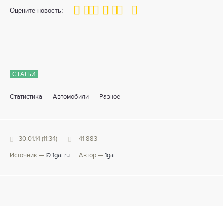
100
1
2
3
4
5
Оцените новость:
СТАТЬИ
Статистика
Автомобили
Разное
30.01.14 (11:34)
41 883
Источник —
© 1gai.ru
Автор —
1gai