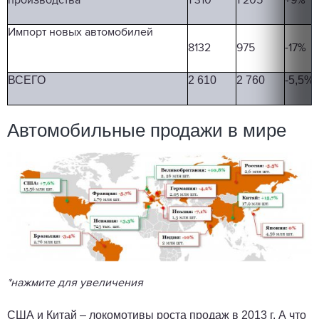
производства
1 310
1 205
+9%
Импорт новых автомобилей
8132
975
-17%
ВСЕ
ГО
2
610
2
7
60
-5,5%
Автомобильные продажи в мире
*нажмите для увеличения
США и Китай – локомотивы роста продаж в 2013 г. А что