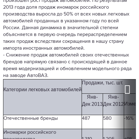
произошел рост продаж автомобилей. По результатам
2013 года доля продаж иномарок российского
производства выросла до 50% от всех новых легковых
автомобилей проданных в указанном году по всей
России. Данная динамика в значительной степени
объясняется в первую очередь перераспределением
таких продаж вследствии сокращения в нашу страну
импорта иностранных автомобилей.
- Снижение продаж автомобилей своих отечественных
брендов
напрямую связано с происходящей в данное
время модернизацией и обновлением модельного ряда
на заводе АвтоВАЗ.
П
родажи,
тыс.
шт.
К
атегории
легковых
автомобилей
Я
нв-
Я
нв-
И
змен
Дек
2013
Дек
2012
Отечественные бренды
487
580
-16%
Иномарки российского