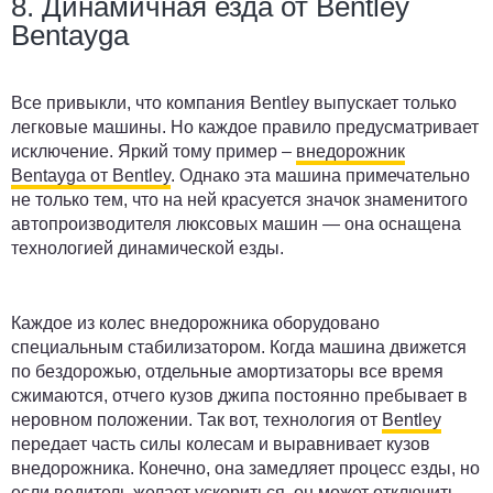
8. Динамичная езда от Bentley
Bentayga
Все привыкли, что компания Bentley выпускает только
легковые машины. Но каждое правило предусматривает
исключение. Яркий тому пример –
внедорожник
Bentayga от Bentley
. Однако эта машина примечательно
не только тем, что на ней красуется значок знаменитого
автопроизводителя люксовых машин — она оснащена
технологией динамической езды.
Каждое из колес внедорожника оборудовано
специальным стабилизатором. Когда машина движется
по бездорожью, отдельные амортизаторы все время
сжимаются, отчего кузов джипа постоянно пребывает в
неровном положении. Так вот, технология от
Bentley
передает часть силы колесам и выравнивает кузов
внедорожника. Конечно, она замедляет процесс езды, но
если водитель желает ускориться, он может отключить