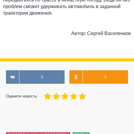
проблем сможет удерживать автомобиль в заданной
траектории движения.
Автор:
Сергей Василенков
0
0
100
1
2
3
4
5
Оцените новость: