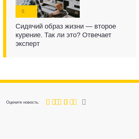
Сидячий образ жизни — второе
курение. Так ли это? Отвечает
эксперт
80
1
2
3
4
5
Оцените новость: