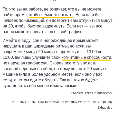
То, что вы на работе, не означает, что вы не можете
найти время,
чтобы немного поспать
. Если ваш босс —
человек понимающий, он позволит вам отлучиться минут
на 20, чтобы быстро вздремнуть. Если нет — вы все
равно можете вписать сон в свой график.
Имейте в виду: сон в неподходящее время может
нарушить ваши циркадные ритмы, но если вы
вздремнете минут 20 минут в промежуток
с 13:00 до
15:00
, вы лишь улучшите свои
когнитивные способности
,
не нарушая график сна. Скорее всего, у вас есть
часовой перерыв на обед, поэтому поспите 20 минут в
машине (или в более удобном месте, если оно у вас
есть), а потом идите обедать. Так вы точно будете
чувствовать себя менее измотанными.
Обложка: fizkes / Shutterstock
Источник статьи:
How to Survive the Workday When You're Completely
Exhausted