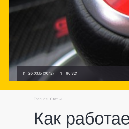
26.03.15 (00:12)
86 821
Главная
|
Статьи
Как работае