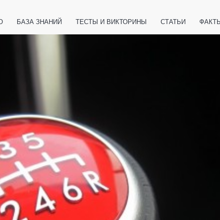
О
БАЗА ЗНАНИЙ
ТЕСТЫ И ВИКТОРИНЫ
СТАТЬИ
ФАКТ
ЕТЫ
ЖИВОТНЫЕ
ПОЛЕЗНО ЗНАТЬ
ЗАКОНОДАТЕЛЬСТВО
НОЛОГИИ