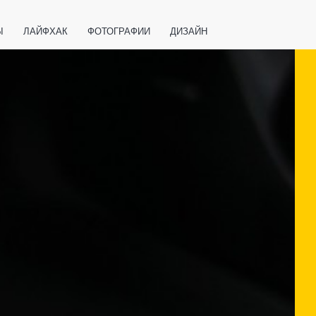
Ы
ЛАЙФХАК
ФОТОГРАФИИ
ДИЗАЙН
ВАЖНО ЗНАТЬ
СПОРТ
СМАРТФОНЫ
ПОЛЕЗНОЕ