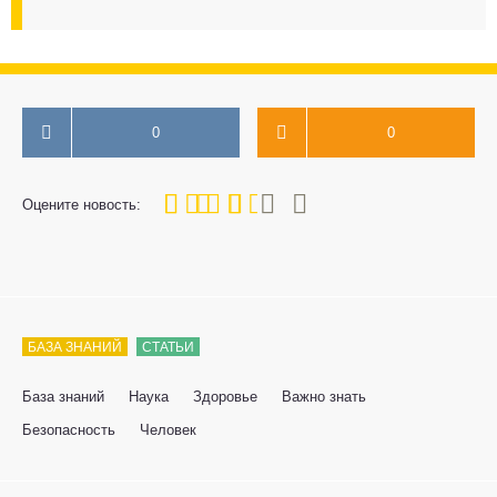
0
0
60
1
2
3
4
5
Оцените новость:
БАЗА ЗНАНИЙ
СТАТЬИ
База знаний
Наука
Здоровье
Важно знать
Безопасность
Человек